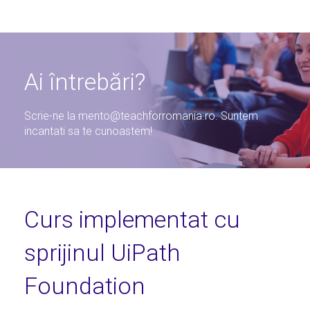
Ai întrebări?
Scrie-ne la
mento@teachforromania.ro
. Suntem
incantati sa te cunoastem!
Curs implementat cu
sprijinul UiPath
Foundation