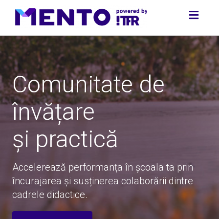
Toggl
naviga
Comunitate de
învățare
și practică
Accelerează performanța în școala ta prin
încurajarea și susținerea colaborării dintre
cadrele didactice.